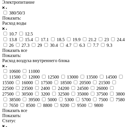
Электропитание
380/50/3
Показать:
Расход воды
10.7
12.5
13.8
15.4
17.1
18.5
19.9
21.2
23
24.4
26
27.3
29
30.4
4.7
6.3
7.7
9.3
Показать все
Показать:
Расход воздуха внутреннего блока
10600
11000
11500
12000
12500
13000
13500
14500
15500
16000
17500
18500
20500
21500
22500
23500
2400
24200
24500
26000
27500
30500
3200
32500
35000
37500
3800
38500
39500
5000
5300
5700
7500
7580
7650
8500
8800
9200
9500
9800
Показать все
Показать:
Статус