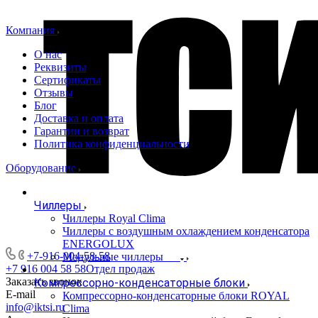
Компания
О нас
Реквизиты
Сертификаты
Отзывы
Блог
Доставка и оплата
Гарантии и возврат
Политика конфиденциальности
Оборудование
Чиллеры
Чиллеры Royal Clima
Чиллеры с воздушным охлаждением конденсатора
ENERGOLUX
+7-916-004-58-58
Модульные чиллеры
+7 916 004 58 58
Отдел продаж
Заказать звонок
Компрессорно-конденсаторные блоки
E-mail
Компрессорно-конденсаторные блоки ROYAL
info@iktsi.ru
Clima