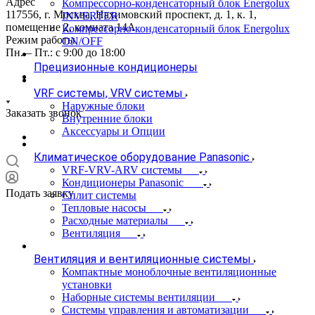
Адрес
Компрессорно-конденсаторный блок Energolux
117556, г. Москва, Нахимовский проспект, д. 1, к. 1,
INVERTER
помещение 2, комната 14А
Компрессорно-конденсаторный блок Energolux
Режим работы
ON/OFF
Пн. – Пт.: с 9:00 до 18:00
Прецизионные кондиционеры
VRF системы, VRV системы
Наружные блоки
Заказать звонок
Внутренние блоки
Аксессуары и Опции
Климатическое оборудование Panasonic
VRF-VRV-ARV системы
Кондиционеры Panasonic
Подать заявку
Сплит системы
Тепловые насосы
Расходные материалы
Вентиляция
Вентиляция и вентиляционные системы
Компактные моноблочные вентиляционные
установки
Наборные системы вентиляции
Системы управления и автоматизации