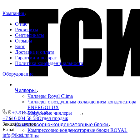
Компания
О нас
Реквизиты
Сертификаты
Отзывы
Блог
Доставка и оплата
Гарантии и возврат
Политика конфиденциальности
Оборудование
Чиллеры
Чиллеры Royal Clima
Чиллеры с воздушным охлаждением конденсатора
ENERGOLUX
+7-916-004-58-58
Модульные чиллеры
+7 916 004 58 58
Отдел продаж
Заказать звонок
Компрессорно-конденсаторные блоки
E-mail
Компрессорно-конденсаторные блоки ROYAL
info@iktsi.ru
Clima