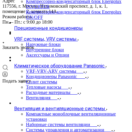
Адрес
Компрессорно-конденсаторный блок Energolux
117556, г. Москва, Нахимовский проспект, д. 1, к. 1,
INVERTER
помещение 2, комната 14А
Компрессорно-конденсаторный блок Energolux
Режим работы
ON/OFF
Пн. – Пт.: с 9:00 до 18:00
Прецизионные кондиционеры
VRF системы, VRV системы
Наружные блоки
Заказать звонок
Внутренние блоки
Аксессуары и Опции
Климатическое оборудование Panasonic
VRF-VRV-ARV системы
Кондиционеры Panasonic
Подать заявку
Сплит системы
Тепловые насосы
Расходные материалы
Вентиляция
Вентиляция и вентиляционные системы
Компактные моноблочные вентиляционные
установки
Наборные системы вентиляции
Системы управления и автоматизации