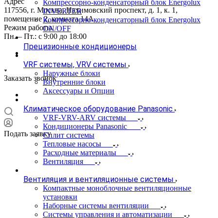
Адрес
Компрессорно-конденсаторный блок Energolux
117556, г. Москва, Нахимовский проспект, д. 1, к. 1,
INVERTER
помещение 2, комната 14А
Компрессорно-конденсаторный блок Energolux
Режим работы
ON/OFF
Пн. – Пт.: с 9:00 до 18:00
Прецизионные кондиционеры
VRF системы, VRV системы
Наружные блоки
Заказать звонок
Внутренние блоки
Аксессуары и Опции
Климатическое оборудование Panasonic
VRF-VRV-ARV системы
Кондиционеры Panasonic
Подать заявку
Сплит системы
Тепловые насосы
Расходные материалы
Вентиляция
Вентиляция и вентиляционные системы
Компактные моноблочные вентиляционные
установки
Наборные системы вентиляции
Системы управления и автоматизации