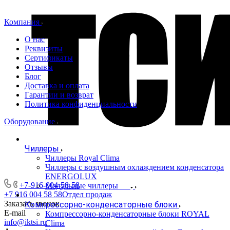
Компания
О нас
Реквизиты
Сертификаты
Отзывы
Блог
Доставка и оплата
Гарантии и возврат
Политика конфиденциальности
Оборудование
Чиллеры
Чиллеры Royal Clima
Чиллеры с воздушным охлаждением конденсатора
ENERGOLUX
+7-916-004-58-58
Модульные чиллеры
+7 916 004 58 58
Отдел продаж
Заказать звонок
Компрессорно-конденсаторные блоки
E-mail
Компрессорно-конденсаторные блоки ROYAL
info@iktsi.ru
Clima