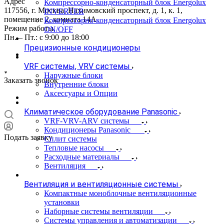
Адрес
Компрессорно-конденсаторный блок Energolux
117556, г. Москва, Нахимовский проспект, д. 1, к. 1,
INVERTER
помещение 2, комната 14А
Компрессорно-конденсаторный блок Energolux
Режим работы
ON/OFF
Пн. – Пт.: с 9:00 до 18:00
Прецизионные кондиционеры
VRF системы, VRV системы
Наружные блоки
Заказать звонок
Внутренние блоки
Аксессуары и Опции
Климатическое оборудование Panasonic
VRF-VRV-ARV системы
Кондиционеры Panasonic
Подать заявку
Сплит системы
Тепловые насосы
Расходные материалы
Вентиляция
Вентиляция и вентиляционные системы
Компактные моноблочные вентиляционные
установки
Наборные системы вентиляции
Системы управления и автоматизации