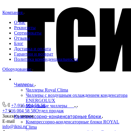
Компания
О нас
Реквизиты
Сертификаты
Отзывы
Блог
Доставка и оплата
Гарантии и возврат
Политика конфиденциальности
Оборудование
Чиллеры
Чиллеры Royal Clima
Чиллеры с воздушным охлаждением конденсатора
ENERGOLUX
+7-916-004-58-58
Модульные чиллеры
+7 916 004 58 58
Отдел продаж
Заказать звонок
Компрессорно-конденсаторные блоки
E-mail
Компрессорно-конденсаторные блоки ROYAL
info@iktsi.ru
Clima