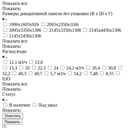
Показать все
Показать:
Размеры декоративной панели без упаковки (В х Ш х Г)
1990x1605x926
2095x2350x1106
2095x3350x1306
2145x3350x1306
2145x4456x1306
2145x5456x1306
Показать все
Показать:
Расход воды
12,1 м3/ч
12,6
15,3
20
22,3
24
24,2 м3/ч
26,4
30,8
32,2
40,3
49,7
5,7 м3/ч
54,2
7,48
8,55
9,83
Показать все
Показать:
Статус
В наличии
Под заказ
Показать:
Очистить