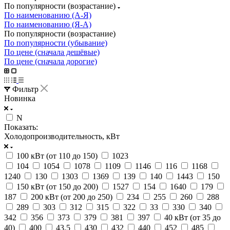
По популярности (возрастание)
По наименованию (А-Я)
По наименованию (Я-А)
По популярности (возрастание)
По популярности (убывание)
По цене (сначала дешёвые)
По цене (сначала дорогие)
Фильтр
Новинка
N
Показать:
Холодопроизводительность, кВт
100 кВт (от 110 до 150)
1023
104
1054
1078
1109
1146
116
1168
1240
130
1303
1369
139
140
1443
150
150 кВт (от 150 до 200)
1527
154
1640
179
187
200 кВт (от 200 до 250)
234
255
260
288
289
303
312
315
322
33
330
340
342
356
373
379
381
397
40 кВт (от 35 до
40)
400
43,5
430
432
440
452
485