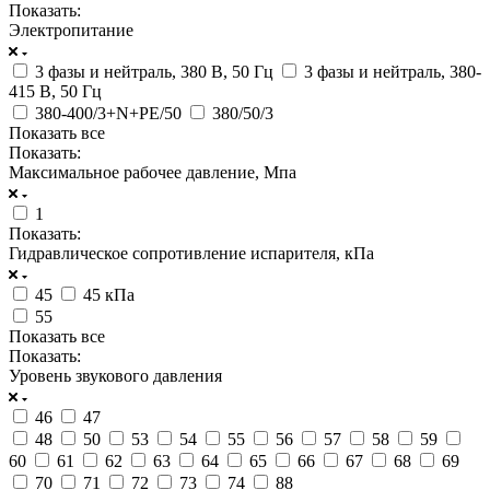
Показать:
Электропитание
3 фазы и нейтраль, 380 В, 50 Гц
3 фазы и нейтраль, 380-
415 В, 50 Гц
380-400/3+N+PE/50
380/50/3
Показать все
Показать:
Максимальное рабочее давление, Мпа
1
Показать:
Гидравлическое сопротивление испарителя, кПа
45
45 кПа
55
Показать все
Показать:
Уровень звукового давления
46
47
48
50
53
54
55
56
57
58
59
60
61
62
63
64
65
66
67
68
69
70
71
72
73
74
88