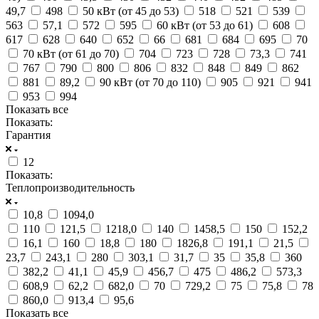
49,7
498
50 кВт (от 45 до 53)
518
521
539
563
57,1
572
595
60 кВт (от 53 до 61)
608
617
628
640
652
66
681
684
695
70
70 кВт (от 61 до 70)
704
723
728
73,3
741
767
790
800
806
832
848
849
862
881
89,2
90 кВт (от 70 до 110)
905
921
941
953
994
Показать все
Показать:
Гарантия
12
Показать:
Теплопроизводительность
10,8
1094,0
110
121,5
1218,0
140
1458,5
150
152,2
16,1
160
18,8
180
1826,8
191,1
21,5
23,7
243,1
280
303,1
31,7
35
35,8
360
382,2
41,1
45,9
456,7
475
486,2
573,3
608,9
62,2
682,0
70
729,2
75
75,8
78
860,0
913,4
95,6
Показать все