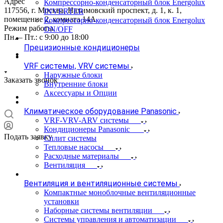
Адрес
Компрессорно-конденсаторный блок Energolux
117556, г. Москва, Нахимовский проспект, д. 1, к. 1,
INVERTER
помещение 2, комната 14А
Компрессорно-конденсаторный блок Energolux
Режим работы
ON/OFF
Пн. – Пт.: с 9:00 до 18:00
Прецизионные кондиционеры
VRF системы, VRV системы
Наружные блоки
Заказать звонок
Внутренние блоки
Аксессуары и Опции
Климатическое оборудование Panasonic
VRF-VRV-ARV системы
Кондиционеры Panasonic
Подать заявку
Сплит системы
Тепловые насосы
Расходные материалы
Вентиляция
Вентиляция и вентиляционные системы
Компактные моноблочные вентиляционные
установки
Наборные системы вентиляции
Системы управления и автоматизации