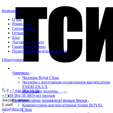
Компания
О нас
Реквизиты
Сертификаты
Отзывы
Блог
Доставка и оплата
Гарантии и возврат
Политика конфиденциальности
Оборудование
Чиллеры
Чиллеры Royal Clima
Чиллеры с воздушным охлаждением конденсатора
ENERGOLUX
+7-916-004-58-58
Модульные чиллеры
+7 916 004 58 58
Отдел продаж
Заказать звонок
Компрессорно-конденсаторные блоки
E-mail
Компрессорно-конденсаторные блоки ROYAL
info@iktsi.ru
Clima