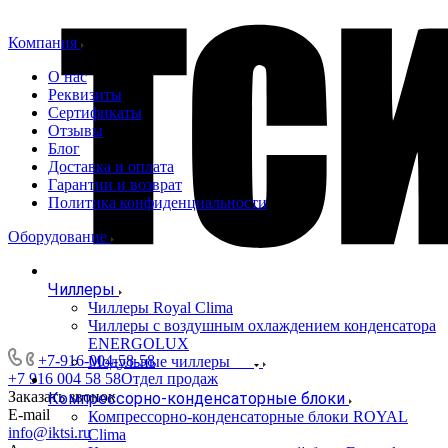
Компания
О нас
Реквизиты
Сертификаты
Отзывы
Блог
Доставка и оплата
Гарантии и возврат
Политика конфиденциальности
Оборудование
Чиллеры
Чиллеры Royal Clima
Чиллеры с воздушным охлаждением конденсатора
ENERGOLUX
+7-916-004-58-58
Модульные чиллеры
+7 916 004 58 58
Отдел продаж
Заказать звонок
Компрессорно-конденсаторные блоки
E-mail
Компрессорно-конденсаторные блоки ROYAL
info@iktsi.ru
Clima