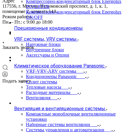
Адрес
Компрессорно-конденсаторный блок Energolux
117556, г. Москва, Нахимовский проспект, д. 1, к. 1,
INVERTER
помещение 2, комната 14А
Компрессорно-конденсаторный блок Energolux
Режим работы
ON/OFF
Пн. – Пт.: с 9:00 до 18:00
Прецизионные кондиционеры
VRF системы, VRV системы
Наружные блоки
Заказать звонок
Внутренние блоки
Аксессуары и Опции
Климатическое оборудование Panasonic
VRF-VRV-ARV системы
Кондиционеры Panasonic
Подать заявку
Сплит системы
Тепловые насосы
Расходные материалы
Вентиляция
Вентиляция и вентиляционные системы
Компактные моноблочные вентиляционные
установки
Наборные системы вентиляции
Системы управления и автоматизации