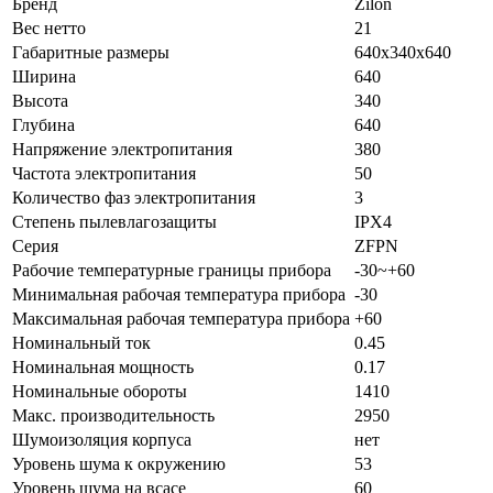
Бренд
Zilon
Вес нетто
21
Габаритные размеры
640x340x640
Ширина
640
Высота
340
Глубина
640
Напряжение электропитания
380
Частота электропитания
50
Количество фаз электропитания
3
Степень пылевлагозащиты
IPX4
Серия
ZFPN
Рабочие температурные границы прибора
-30~+60
Минимальная рабочая температура прибора
-30
Максимальная рабочая температура прибора
+60
Номинальный ток
0.45
Номинальная мощность
0.17
Номинальные обороты
1410
Макс. производительность
2950
Шумоизоляция корпуса
нет
Уровень шума к окружению
53
Уровень шума на всасе
60