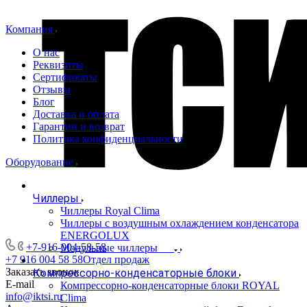
Компания
О нас
Реквизиты
Сертификаты
Отзывы
Блог
Доставка и оплата
Гарантии и возврат
Политика конфиденциальности
Оборудование
Чиллеры
Чиллеры Royal Clima
Чиллеры с воздушным охлаждением конденсатора
ENERGOLUX
+7-916-004-58-58
Модульные чиллеры
+7 916 004 58 58
Отдел продаж
Заказать звонок
Компрессорно-конденсаторные блоки
E-mail
Компрессорно-конденсаторные блоки ROYAL
info@iktsi.ru
Clima