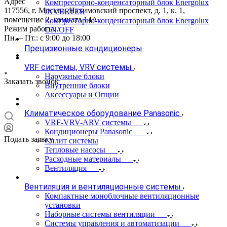
Адрес
Компрессорно-конденсаторный блок Energolux
117556, г. Москва, Нахимовский проспект, д. 1, к. 1,
INVERTER
помещение 2, комната 14А
Компрессорно-конденсаторный блок Energolux
Режим работы
ON/OFF
Пн. – Пт.: с 9:00 до 18:00
Прецизионные кондиционеры
VRF системы, VRV системы
Наружные блоки
Заказать звонок
Внутренние блоки
Аксессуары и Опции
Климатическое оборудование Panasonic
VRF-VRV-ARV системы
Кондиционеры Panasonic
Подать заявку
Сплит системы
Тепловые насосы
Расходные материалы
Вентиляция
Вентиляция и вентиляционные системы
Компактные моноблочные вентиляционные
установки
Наборные системы вентиляции
Системы управления и автоматизации