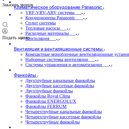
Заказать звонок
Климатическое оборудование Panasonic
VRF-VRV-ARV системы
Кондиционеры Panasonic
Сплит системы
Тепловые насосы
Расходные материалы
Подать заявку
Вентиляция
Вентиляция и вентиляционные системы
Компактные моноблочные вентиляционные устано
Наборные системы вентиляции
Системы управления и автоматизации
Фанкойлы
Двухтрубные канальные фанкойлы
Двухтрубные кассетные фанкойлы
Двухтрубные фанкойлы
Фанкойлы Royal Clima
Фанкойлы ENERGOLUX
Фанкойлы FERRUM
Четырехтрубные канальные фанкойлы
Четырехтрубные кассетные фанкойлы
Четырехтрубные фанкойлы