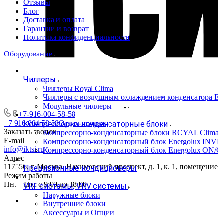
Отзывы
Блог
Доставка и оплата
Гарантии и возврат
Политика конфиденциальности
Оборудование
Чиллеры
Чиллеры Royal Clima
Чиллеры с воздушным охлаждением конденсато
Модульные чиллеры
+7-916-004-58-58
+7 916 004 58 58
Отдел продаж
Компрессорно-конденсаторные блоки
Заказать звонок
Компрессорно-конденсаторные блоки ROYAL Clim
E-mail
Компрессорно-конденсаторный блок Energolux IN
info@iktsi.ru
Компрессорно-конденсаторный блок Energolux ON
Адрес
117556, г. Москва, Нахимовский проспект, д. 1, к. 1, помещение
Прецизионные кондиционеры
Режим работы
Пн. – Пт.: с 9:00 до 18:00
VRF системы, VRV системы
Наружные блоки
Внутренние блоки
Аксессуары и Опции