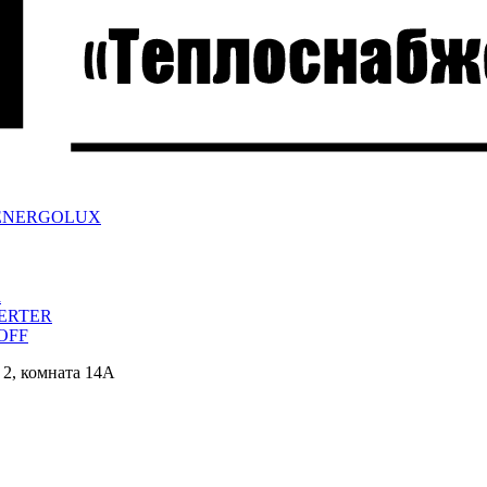
ра ENERGOLUX
a
VERTER
/OFF
 2, комната 14А