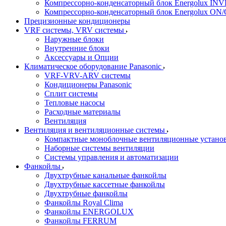
Компрессорно-конденсаторный блок Energolux IN
Компрессорно-конденсаторный блок Energolux ON
Прецизионные кондиционеры
VRF системы, VRV системы
Наружные блоки
Внутренние блоки
Аксессуары и Опции
Климатическое оборудование Panasonic
VRF-VRV-ARV системы
Кондиционеры Panasonic
Сплит системы
Тепловые насосы
Расходные материалы
Вентиляция
Вентиляция и вентиляционные системы
Компактные моноблочные вентиляционные устано
Наборные системы вентиляции
Системы управления и автоматизации
Фанкойлы
Двухтрубные канальные фанкойлы
Двухтрубные кассетные фанкойлы
Двухтрубные фанкойлы
Фанкойлы Royal Clima
Фанкойлы ENERGOLUX
Фанкойлы FERRUM