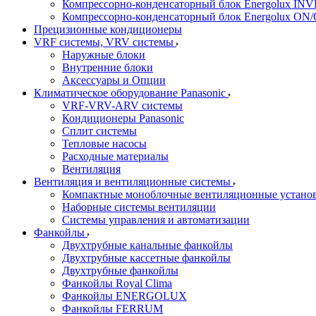
Компрессорно-конденсаторный блок Energolux IN
Компрессорно-конденсаторный блок Energolux ON
Прецизионные кондиционеры
VRF системы, VRV системы
Наружные блоки
Внутренние блоки
Аксессуары и Опции
Климатическое оборудование Panasonic
VRF-VRV-ARV системы
Кондиционеры Panasonic
Сплит системы
Тепловые насосы
Расходные материалы
Вентиляция
Вентиляция и вентиляционные системы
Компактные моноблочные вентиляционные устано
Наборные системы вентиляции
Системы управления и автоматизации
Фанкойлы
Двухтрубные канальные фанкойлы
Двухтрубные кассетные фанкойлы
Двухтрубные фанкойлы
Фанкойлы Royal Clima
Фанкойлы ENERGOLUX
Фанкойлы FERRUM