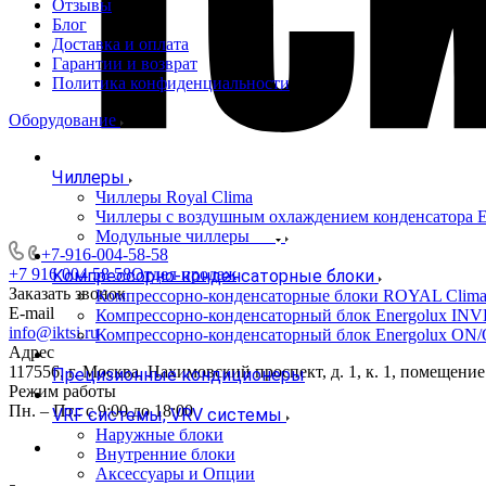
Отзывы
Блог
Доставка и оплата
Гарантии и возврат
Политика конфиденциальности
Оборудование
Чиллеры
Чиллеры Royal Clima
Чиллеры с воздушным охлаждением конденсато
Модульные чиллеры
+7-916-004-58-58
+7 916 004 58 58
Отдел продаж
Компрессорно-конденсаторные блоки
Заказать звонок
Компрессорно-конденсаторные блоки ROYAL Clim
E-mail
Компрессорно-конденсаторный блок Energolux IN
info@iktsi.ru
Компрессорно-конденсаторный блок Energolux ON
Адрес
117556, г. Москва, Нахимовский проспект, д. 1, к. 1, помещение
Прецизионные кондиционеры
Режим работы
Пн. – Пт.: с 9:00 до 18:00
VRF системы, VRV системы
Наружные блоки
Внутренние блоки
Аксессуары и Опции