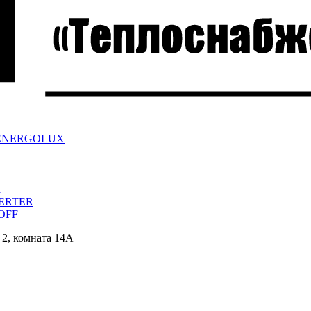
ра ENERGOLUX
a
VERTER
/OFF
 2, комната 14А