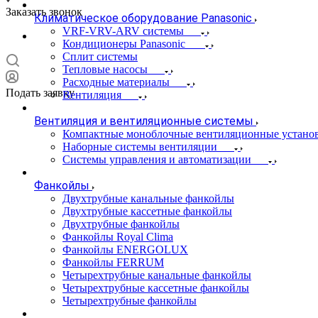
Заказать звонок
Климатическое оборудование Panasonic
VRF-VRV-ARV системы
Кондиционеры Panasonic
Сплит системы
Тепловые насосы
Расходные материалы
Подать заявку
Вентиляция
Вентиляция и вентиляционные системы
Компактные моноблочные вентиляционные устано
Наборные системы вентиляции
Системы управления и автоматизации
Фанкойлы
Двухтрубные канальные фанкойлы
Двухтрубные кассетные фанкойлы
Двухтрубные фанкойлы
Фанкойлы Royal Clima
Фанкойлы ENERGOLUX
Фанкойлы FERRUM
Четырехтрубные канальные фанкойлы
Четырехтрубные кассетные фанкойлы
Четырехтрубные фанкойлы