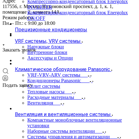
Адрес
Компрессорно-конденсаторный блок Energolux
117556, г. Москва, Нахимовский проспект, д. 1, к. 1,
INVERTER
помещение 2, комната 14А
Компрессорно-конденсаторный блок Energolux
Режим работы
ON/OFF
Пн. – Пт.: с 9:00 до 18:00
Прецизионные кондиционеры
VRF системы, VRV системы
Наружные блоки
Заказать звонок
Внутренние блоки
Аксессуары и Опции
Климатическое оборудование Panasonic
VRF-VRV-ARV системы
Кондиционеры Panasonic
Подать заявку
Сплит системы
Тепловые насосы
Расходные материалы
Вентиляция
Вентиляция и вентиляционные системы
Компактные моноблочные вентиляционные
установки
Наборные системы вентиляции
Системы управления и автоматизации