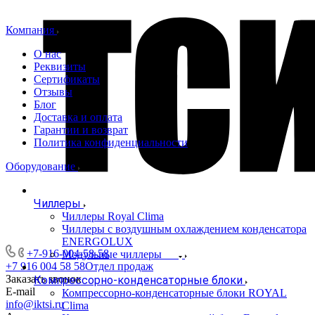
Компания
О нас
Реквизиты
Сертификаты
Отзывы
Блог
Доставка и оплата
Гарантии и возврат
Политика конфиденциальности
Оборудование
Чиллеры
Чиллеры Royal Clima
Чиллеры с воздушным охлаждением конденсатора
ENERGOLUX
+7-916-004-58-58
Модульные чиллеры
+7 916 004 58 58
Отдел продаж
Заказать звонок
Компрессорно-конденсаторные блоки
E-mail
Компрессорно-конденсаторные блоки ROYAL
info@iktsi.ru
Clima