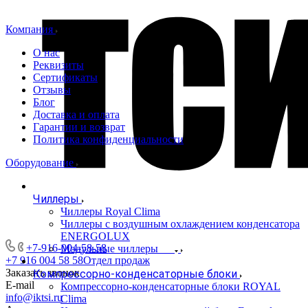
Компания
О нас
Реквизиты
Сертификаты
Отзывы
Блог
Доставка и оплата
Гарантии и возврат
Политика конфиденциальности
Оборудование
Чиллеры
Чиллеры Royal Clima
Чиллеры с воздушным охлаждением конденсатора
ENERGOLUX
+7-916-004-58-58
Модульные чиллеры
+7 916 004 58 58
Отдел продаж
Заказать звонок
Компрессорно-конденсаторные блоки
E-mail
Компрессорно-конденсаторные блоки ROYAL
info@iktsi.ru
Clima