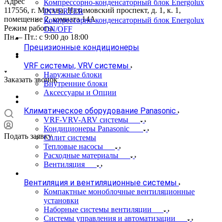
Адрес
Компрессорно-конденсаторный блок Energolux
117556, г. Москва, Нахимовский проспект, д. 1, к. 1,
INVERTER
помещение 2, комната 14А
Компрессорно-конденсаторный блок Energolux
Режим работы
ON/OFF
Пн. – Пт.: с 9:00 до 18:00
Прецизионные кондиционеры
VRF системы, VRV системы
Наружные блоки
Заказать звонок
Внутренние блоки
Аксессуары и Опции
Климатическое оборудование Panasonic
VRF-VRV-ARV системы
Кондиционеры Panasonic
Подать заявку
Сплит системы
Тепловые насосы
Расходные материалы
Вентиляция
Вентиляция и вентиляционные системы
Компактные моноблочные вентиляционные
установки
Наборные системы вентиляции
Системы управления и автоматизации