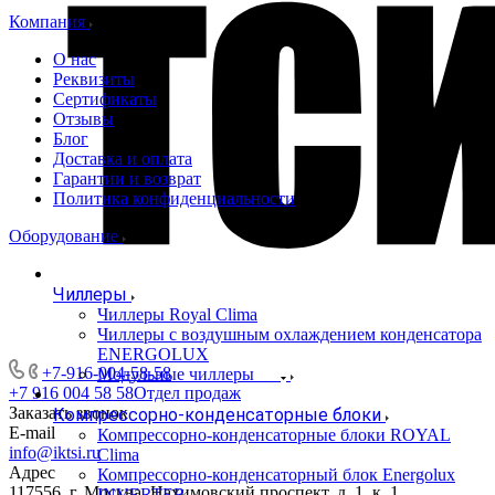
Компания
О нас
Реквизиты
Сертификаты
Отзывы
Блог
Доставка и оплата
Гарантии и возврат
Политика конфиденциальности
Оборудование
Чиллеры
Чиллеры Royal Clima
Чиллеры с воздушным охлаждением конденсатора
ENERGOLUX
+7-916-004-58-58
Модульные чиллеры
+7 916 004 58 58
Отдел продаж
Заказать звонок
Компрессорно-конденсаторные блоки
E-mail
Компрессорно-конденсаторные блоки ROYAL
info@iktsi.ru
Clima
Адрес
Компрессорно-конденсаторный блок Energolux
117556, г. Москва, Нахимовский проспект, д. 1, к. 1,
INVERTER