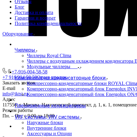
Отзывы
Блог
Доставка и оплата
Гарантии и возврат
Политика конфиденциальности
Оборудование
Чиллеры
Чиллеры Royal Clima
Чиллеры с воздушным охлаждением конденсато
Модульные чиллеры
+7-916-004-58-58
+7 916 004 58 58
Отдел продаж
Компрессорно-конденсаторные блоки
Заказать звонок
Компрессорно-конденсаторные блоки ROYAL Clim
E-mail
Компрессорно-конденсаторный блок Energolux IN
info@iktsi.ru
Компрессорно-конденсаторный блок Energolux ON
Адрес
117556, г. Москва, Нахимовский проспект, д. 1, к. 1, помещение
Прецизионные кондиционеры
Режим работы
Пн. – Пт.: с 9:00 до 18:00
VRF системы, VRV системы
Наружные блоки
Внутренние блоки
Аксессуары и Опции