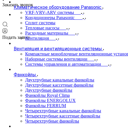
Заказать звонок
Климатическое оборудование Panasonic
VRF-VRV-ARV системы
Кондиционеры Panasonic
Сплит системы
Тепловые насосы
Расходные материалы
Подать заявку
Вентиляция
Вентиляция и вентиляционные системы
Компактные моноблочные вентиляционные устано
Наборные системы вентиляции
Системы управления и автоматизации
Фанкойлы
Двухтрубные канальные фанкойлы
Двухтрубные кассетные фанкойлы
Двухтрубные фанкойлы
Фанкойлы Royal Clima
Фанкойлы ENERGOLUX
Фанкойлы FERRUM
Четырехтрубные канальные фанкойлы
Четырехтрубные кассетные фанкойлы
Четырехтрубные фанкойлы