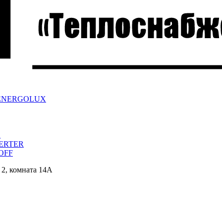
ра ENERGOLUX
a
VERTER
/OFF
 2, комната 14А