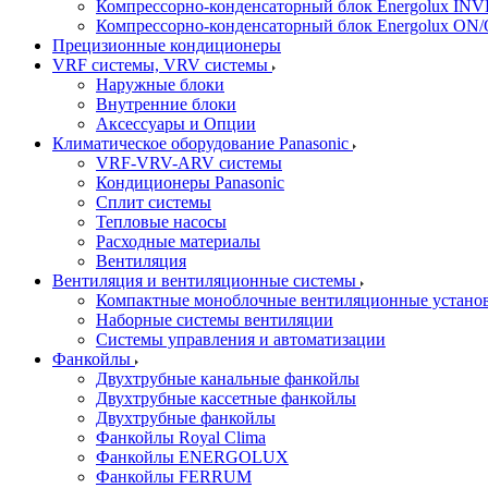
Компрессорно-конденсаторный блок Energolux IN
Компрессорно-конденсаторный блок Energolux ON
Прецизионные кондиционеры
VRF системы, VRV системы
Наружные блоки
Внутренние блоки
Аксессуары и Опции
Климатическое оборудование Panasonic
VRF-VRV-ARV системы
Кондиционеры Panasonic
Сплит системы
Тепловые насосы
Расходные материалы
Вентиляция
Вентиляция и вентиляционные системы
Компактные моноблочные вентиляционные устано
Наборные системы вентиляции
Системы управления и автоматизации
Фанкойлы
Двухтрубные канальные фанкойлы
Двухтрубные кассетные фанкойлы
Двухтрубные фанкойлы
Фанкойлы Royal Clima
Фанкойлы ENERGOLUX
Фанкойлы FERRUM