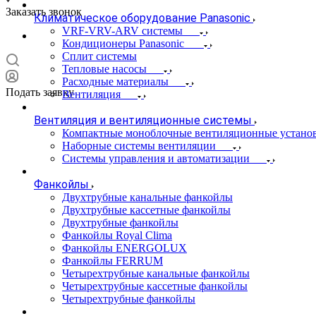
Заказать звонок
Климатическое оборудование Panasonic
VRF-VRV-ARV системы
Кондиционеры Panasonic
Сплит системы
Тепловые насосы
Расходные материалы
Подать заявку
Вентиляция
Вентиляция и вентиляционные системы
Компактные моноблочные вентиляционные устано
Наборные системы вентиляции
Системы управления и автоматизации
Фанкойлы
Двухтрубные канальные фанкойлы
Двухтрубные кассетные фанкойлы
Двухтрубные фанкойлы
Фанкойлы Royal Clima
Фанкойлы ENERGOLUX
Фанкойлы FERRUM
Четырехтрубные канальные фанкойлы
Четырехтрубные кассетные фанкойлы
Четырехтрубные фанкойлы