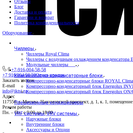
Отзывы
Блог
Доставка и оплата
Гарантии и возврат
Политика конфиденциальности
Оборудование
Чиллеры
Чиллеры Royal Clima
Чиллеры с воздушным охлаждением конденсато
Модульные чиллеры
+7-916-004-58-58
+7 916 004 58 58
Отдел продаж
Компрессорно-конденсаторные блоки
Заказать звонок
Компрессорно-конденсаторные блоки ROYAL Clim
E-mail
Компрессорно-конденсаторный блок Energolux IN
info@iktsi.ru
Компрессорно-конденсаторный блок Energolux ON
Адрес
117556, г. Москва, Нахимовский проспект, д. 1, к. 1, помещение
Прецизионные кондиционеры
Режим работы
Пн. – Пт.: с 9:00 до 18:00
VRF системы, VRV системы
Наружные блоки
Внутренние блоки
Аксессуары и Опции