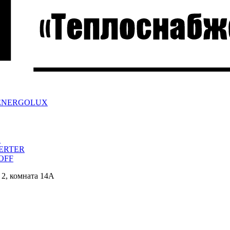
ра ENERGOLUX
a
VERTER
/OFF
 2, комната 14А