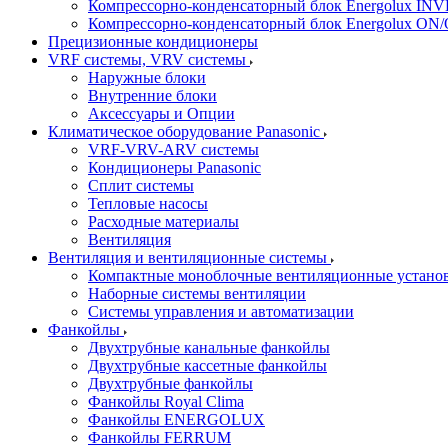
Компрессорно-конденсаторный блок Energolux IN
Компрессорно-конденсаторный блок Energolux ON
Прецизионные кондиционеры
VRF системы, VRV системы
Наружные блоки
Внутренние блоки
Аксессуары и Опции
Климатическое оборудование Panasonic
VRF-VRV-ARV системы
Кондиционеры Panasonic
Сплит системы
Тепловые насосы
Расходные материалы
Вентиляция
Вентиляция и вентиляционные системы
Компактные моноблочные вентиляционные устано
Наборные системы вентиляции
Системы управления и автоматизации
Фанкойлы
Двухтрубные канальные фанкойлы
Двухтрубные кассетные фанкойлы
Двухтрубные фанкойлы
Фанкойлы Royal Clima
Фанкойлы ENERGOLUX
Фанкойлы FERRUM