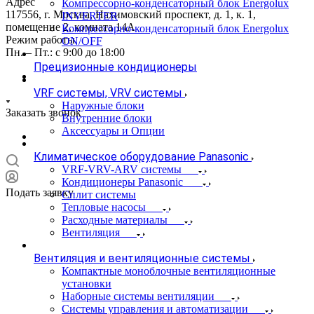
Адрес
Компрессорно-конденсаторный блок Energolux
117556, г. Москва, Нахимовский проспект, д. 1, к. 1,
INVERTER
помещение 2, комната 14А
Компрессорно-конденсаторный блок Energolux
Режим работы
ON/OFF
Пн. – Пт.: с 9:00 до 18:00
Прецизионные кондиционеры
VRF системы, VRV системы
Наружные блоки
Заказать звонок
Внутренние блоки
Аксессуары и Опции
Климатическое оборудование Panasonic
VRF-VRV-ARV системы
Кондиционеры Panasonic
Подать заявку
Сплит системы
Тепловые насосы
Расходные материалы
Вентиляция
Вентиляция и вентиляционные системы
Компактные моноблочные вентиляционные
установки
Наборные системы вентиляции
Системы управления и автоматизации