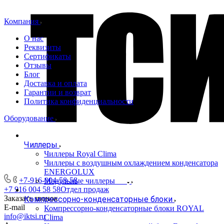
Компания
О нас
Реквизиты
Сертификаты
Отзывы
Блог
Доставка и оплата
Гарантии и возврат
Политика конфиденциальности
Оборудование
Чиллеры
Чиллеры Royal Clima
Чиллеры с воздушным охлаждением конденсатора
ENERGOLUX
+7-916-004-58-58
Модульные чиллеры
+7 916 004 58 58
Отдел продаж
Заказать звонок
Компрессорно-конденсаторные блоки
E-mail
Компрессорно-конденсаторные блоки ROYAL
info@iktsi.ru
Clima