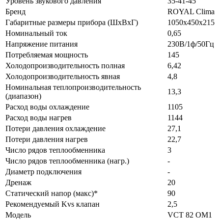
Уровень звукового давления
35-41-45
Бренд
ROYAL Clima
Габаритные размеры прибора (ШхВхГ)
1050x450x215
Номинальный ток
0,65
Напряжение питания
230В/1ф/50Гц
Потребляемая мощность
145
Холодопроизводительность полная
6,42
Холодопроизводительность явная
4,8
Номинальная теплопроизводительность
13,3
(диапазон)
Расход воды охлаждение
1105
Расход воды нагрев
1144
Потери давления охлаждение
27,1
Потери давления нагрев
22,7
Число рядов теплообменника
3
Число рядов теплообменника (нагр.)
-
Диаметр подключения
-
Дренаж
20
Статический напор (макс)*
90
Рекомендуемый Kvs клапан
2,5
Модель
VCT 82 OM1