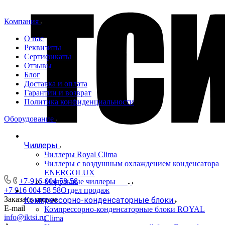
Компания
О нас
Реквизиты
Сертификаты
Отзывы
Блог
Доставка и оплата
Гарантии и возврат
Политика конфиденциальности
Оборудование
Чиллеры
Чиллеры Royal Clima
Чиллеры с воздушным охлаждением конденсатора
ENERGOLUX
+7-916-004-58-58
Модульные чиллеры
+7 916 004 58 58
Отдел продаж
Заказать звонок
Компрессорно-конденсаторные блоки
E-mail
Компрессорно-конденсаторные блоки ROYAL
info@iktsi.ru
Clima