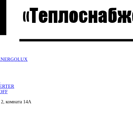
ра ENERGOLUX
a
VERTER
/OFF
 2, комната 14А