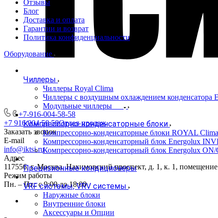
Отзывы
Блог
Доставка и оплата
Гарантии и возврат
Политика конфиденциальности
Оборудование
Чиллеры
Чиллеры Royal Clima
Чиллеры с воздушным охлаждением конденсато
Модульные чиллеры
+7-916-004-58-58
+7 916 004 58 58
Отдел продаж
Компрессорно-конденсаторные блоки
Заказать звонок
Компрессорно-конденсаторные блоки ROYAL Clim
E-mail
Компрессорно-конденсаторный блок Energolux IN
info@iktsi.ru
Компрессорно-конденсаторный блок Energolux ON
Адрес
117556, г. Москва, Нахимовский проспект, д. 1, к. 1, помещение
Прецизионные кондиционеры
Режим работы
Пн. – Пт.: с 9:00 до 18:00
VRF системы, VRV системы
Наружные блоки
Внутренние блоки
Аксессуары и Опции