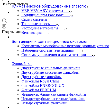
Заказать звонок
Климатическое оборудование Panasonic
VRF-VRV-ARV системы
Кондиционеры Panasonic
Сплит системы
Тепловые насосы
Расходные материалы
Подать заявку
Вентиляция
Вентиляция и вентиляционные системы
Компактные моноблочные вентиляционные устано
Наборные системы вентиляции
Системы управления и автоматизации
Фанкойлы
Двухтрубные канальные фанкойлы
Двухтрубные кассетные фанкойлы
Двухтрубные фанкойлы
Фанкойлы Royal Clima
Фанкойлы ENERGOLUX
Фанкойлы FERRUM
Четырехтрубные канальные фанкойлы
Четырехтрубные кассетные фанкойлы
Четырехтрубные фанкойлы