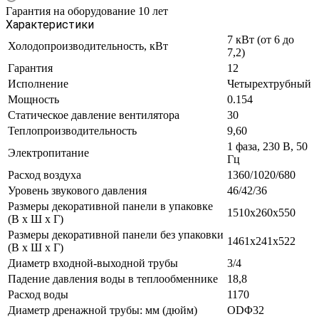
Гарантия на оборудование 10 лет
Характеристики
7 кВт (от 6 до
Холодопроизводительность, кВт
7,2)
Гарантия
12
Исполнение
Четырехтрубный
Мощность
0.154
Статическое давление вентилятора
30
Теплопроизводительность
9,60
1 фаза, 230 В, 50
Электропитание
Гц
Расход воздуха
1360/1020/680
Уровень звукового давления
46/42/36
Размеры декоративной панели в упаковке
1510х260х550
(В х Ш х Г)
Размеры декоративной панели без упаковки
1461х241х522
(В х Ш х Г)
Диаметр входной-выходной трубы
3/4
Падение давления воды в теплообменнике
18,8
Расход воды
1170
Диаметр дренажной трубы: мм (дюйм)
ODΦ32