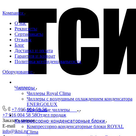
Компания
О нас
Реквизиты
Сертификаты
Отзывы
Блог
Доставка и оплата
Гарантии и возврат
Политика конфиденциальности
Оборудование
Чиллеры
Чиллеры Royal Clima
Чиллеры с воздушным охлаждением конденсатора
ENERGOLUX
+7-916-004-58-58
Модульные чиллеры
+7 916 004 58 58
Отдел продаж
Заказать звонок
Компрессорно-конденсаторные блоки
E-mail
Компрессорно-конденсаторные блоки ROYAL
info@iktsi.ru
Clima