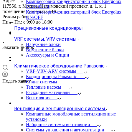
Адрес
Компрессорно-конденсаторный блок Energolux
117556, г. Москва, Нахимовский проспект, д. 1, к. 1,
INVERTER
помещение 2, комната 14А
Компрессорно-конденсаторный блок Energolux
Режим работы
ON/OFF
Пн. – Пт.: с 9:00 до 18:00
Прецизионные кондиционеры
VRF системы, VRV системы
Наружные блоки
Заказать звонок
Внутренние блоки
Аксессуары и Опции
Климатическое оборудование Panasonic
VRF-VRV-ARV системы
Кондиционеры Panasonic
Подать заявку
Сплит системы
Тепловые насосы
Расходные материалы
Вентиляция
Вентиляция и вентиляционные системы
Компактные моноблочные вентиляционные
установки
Наборные системы вентиляции
Системы управления и автоматизации