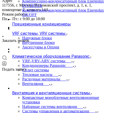
Адрес
Компрессорно-конденсаторный блок Energolux
117556, г. Москва, Нахимовский проспект, д. 1, к. 1,
INVERTER
помещение 2, комната 14А
Компрессорно-конденсаторный блок Energolux
Режим работы
ON/OFF
Пн. – Пт.: с 9:00 до 18:00
Прецизионные кондиционеры
VRF системы, VRV системы
Наружные блоки
Заказать звонок
Внутренние блоки
Аксессуары и Опции
Климатическое оборудование Panasonic
VRF-VRV-ARV системы
Кондиционеры Panasonic
Подать заявку
Сплит системы
Тепловые насосы
Расходные материалы
Вентиляция
Вентиляция и вентиляционные системы
Компактные моноблочные вентиляционные
установки
Наборные системы вентиляции
Системы управления и автоматизации