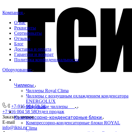
Компания
О нас
Реквизиты
Сертификаты
Отзывы
Блог
Доставка и оплата
Гарантии и возврат
Политика конфиденциальности
Оборудование
Чиллеры
Чиллеры Royal Clima
Чиллеры с воздушным охлаждением конденсатора
ENERGOLUX
+7-916-004-58-58
Модульные чиллеры
+7 916 004 58 58
Отдел продаж
Заказать звонок
Компрессорно-конденсаторные блоки
E-mail
Компрессорно-конденсаторные блоки ROYAL
info@iktsi.ru
Clima