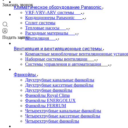
Заказать звонок
Климатическое оборудование Panasonic
VRF-VRV-ARV системы
Кондиционеры Panasonic
Сплит системы
Тепловые насосы
Расходные материалы
Подать заявку
Вентиляция
Вентиляция и вентиляционные системы
Компактные моноблочные вентиляционные устано
Наборные системы вентиляции
Системы управления и автоматизации
Фанкойлы
Двухтрубные канальные фанкойлы
Двухтрубные кассетные фанкойлы
Двухтрубные фанкойлы
Фанкойлы Royal Clima
Фанкойлы ENERGOLUX
Фанкойлы FERRUM
Четырехтрубные канальные фанкойлы
Четырехтрубные кассетные фанкойлы
Четырехтрубные фанкойлы