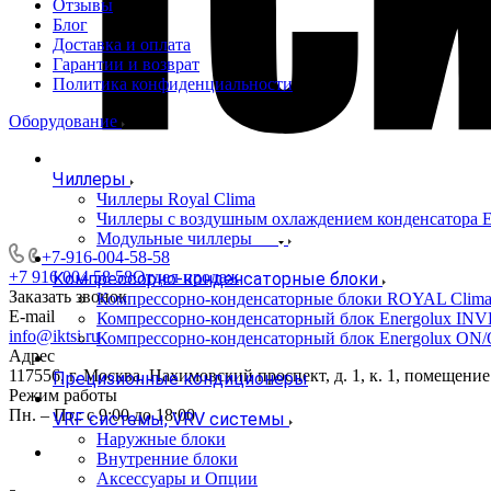
Отзывы
Блог
Доставка и оплата
Гарантии и возврат
Политика конфиденциальности
Оборудование
Чиллеры
Чиллеры Royal Clima
Чиллеры с воздушным охлаждением конденсато
Модульные чиллеры
+7-916-004-58-58
+7 916 004 58 58
Отдел продаж
Компрессорно-конденсаторные блоки
Заказать звонок
Компрессорно-конденсаторные блоки ROYAL Clim
E-mail
Компрессорно-конденсаторный блок Energolux IN
info@iktsi.ru
Компрессорно-конденсаторный блок Energolux ON
Адрес
117556, г. Москва, Нахимовский проспект, д. 1, к. 1, помещение
Прецизионные кондиционеры
Режим работы
Пн. – Пт.: с 9:00 до 18:00
VRF системы, VRV системы
Наружные блоки
Внутренние блоки
Аксессуары и Опции