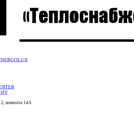
ра ENERGOLUX
a
VERTER
/OFF
 2, комната 14А