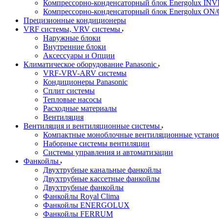
Компрессорно-конденсаторный блок Energolux IN
Компрессорно-конденсаторный блок Energolux ON
Прецизионные кондиционеры
VRF системы, VRV системы
Наружные блоки
Внутренние блоки
Аксессуары и Опции
Климатическое оборудование Panasonic
VRF-VRV-ARV системы
Кондиционеры Panasonic
Сплит системы
Тепловые насосы
Расходные материалы
Вентиляция
Вентиляция и вентиляционные системы
Компактные моноблочные вентиляционные устано
Наборные системы вентиляции
Системы управления и автоматизации
Фанкойлы
Двухтрубные канальные фанкойлы
Двухтрубные кассетные фанкойлы
Двухтрубные фанкойлы
Фанкойлы Royal Clima
Фанкойлы ENERGOLUX
Фанкойлы FERRUM