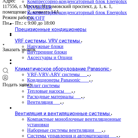
Адрес
Компрессорно-конденсаторный блок Energolux
117556, г. Москва, Нахимовский проспект, д. 1, к. 1,
INVERTER
помещение 2, комната 14А
Компрессорно-конденсаторный блок Energolux
Режим работы
ON/OFF
Пн. – Пт.: с 9:00 до 18:00
Прецизионные кондиционеры
VRF системы, VRV системы
Наружные блоки
Заказать звонок
Внутренние блоки
Аксессуары и Опции
Климатическое оборудование Panasonic
VRF-VRV-ARV системы
Кондиционеры Panasonic
Подать заявку
Сплит системы
Тепловые насосы
Расходные материалы
Вентиляция
Вентиляция и вентиляционные системы
Компактные моноблочные вентиляционные
установки
Наборные системы вентиляции
Системы управления и автоматизации