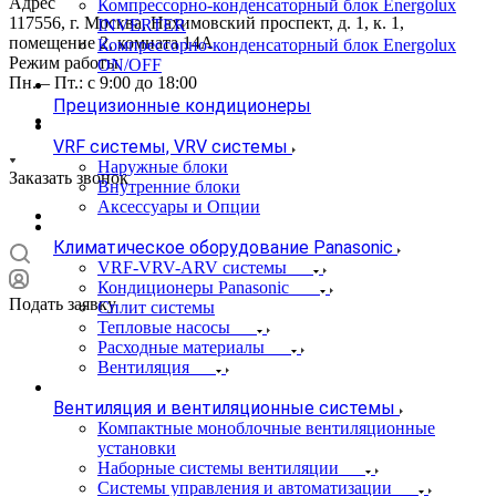
Адрес
Компрессорно-конденсаторный блок Energolux
117556, г. Москва, Нахимовский проспект, д. 1, к. 1,
INVERTER
помещение 2, комната 14А
Компрессорно-конденсаторный блок Energolux
Режим работы
ON/OFF
Пн. – Пт.: с 9:00 до 18:00
Прецизионные кондиционеры
VRF системы, VRV системы
Наружные блоки
Заказать звонок
Внутренние блоки
Аксессуары и Опции
Климатическое оборудование Panasonic
VRF-VRV-ARV системы
Кондиционеры Panasonic
Подать заявку
Сплит системы
Тепловые насосы
Расходные материалы
Вентиляция
Вентиляция и вентиляционные системы
Компактные моноблочные вентиляционные
установки
Наборные системы вентиляции
Системы управления и автоматизации