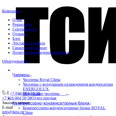
Компания
О нас
Реквизиты
Сертификаты
Отзывы
Блог
Доставка и оплата
Гарантии и возврат
Политика конфиденциальности
Оборудование
Чиллеры
Чиллеры Royal Clima
Чиллеры с воздушным охлаждением конденсатора
ENERGOLUX
+7-916-004-58-58
Модульные чиллеры
+7 916 004 58 58
Отдел продаж
Заказать звонок
Компрессорно-конденсаторные блоки
E-mail
Компрессорно-конденсаторные блоки ROYAL
info@iktsi.ru
Clima