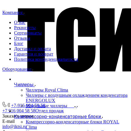
Компания
О нас
Реквизиты
Сертификаты
Отзывы
Блог
Доставка и оплата
Гарантии и возврат
Политика конфиденциальности
Оборудование
Чиллеры
Чиллеры Royal Clima
Чиллеры с воздушным охлаждением конденсатора
ENERGOLUX
+7-916-004-58-58
Модульные чиллеры
+7 916 004 58 58
Отдел продаж
Заказать звонок
Компрессорно-конденсаторные блоки
E-mail
Компрессорно-конденсаторные блоки ROYAL
info@iktsi.ru
Clima