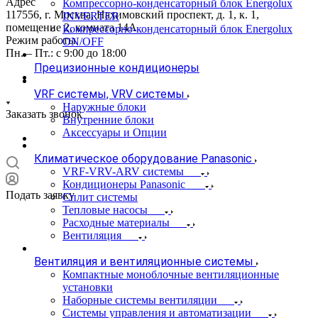
Адрес
Компрессорно-конденсаторный блок Energolux
117556, г. Москва, Нахимовский проспект, д. 1, к. 1,
INVERTER
помещение 2, комната 14А
Компрессорно-конденсаторный блок Energolux
Режим работы
ON/OFF
Пн. – Пт.: с 9:00 до 18:00
Прецизионные кондиционеры
VRF системы, VRV системы
Наружные блоки
Заказать звонок
Внутренние блоки
Аксессуары и Опции
Климатическое оборудование Panasonic
VRF-VRV-ARV системы
Кондиционеры Panasonic
Подать заявку
Сплит системы
Тепловые насосы
Расходные материалы
Вентиляция
Вентиляция и вентиляционные системы
Компактные моноблочные вентиляционные
установки
Наборные системы вентиляции
Системы управления и автоматизации