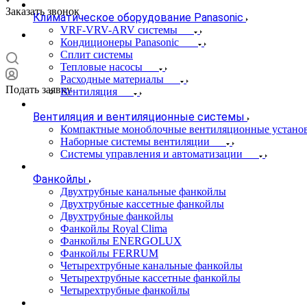
Заказать звонок
Климатическое оборудование Panasonic
VRF-VRV-ARV системы
Кондиционеры Panasonic
Сплит системы
Тепловые насосы
Расходные материалы
Подать заявку
Вентиляция
Вентиляция и вентиляционные системы
Компактные моноблочные вентиляционные устано
Наборные системы вентиляции
Системы управления и автоматизации
Фанкойлы
Двухтрубные канальные фанкойлы
Двухтрубные кассетные фанкойлы
Двухтрубные фанкойлы
Фанкойлы Royal Clima
Фанкойлы ENERGOLUX
Фанкойлы FERRUM
Четырехтрубные канальные фанкойлы
Четырехтрубные кассетные фанкойлы
Четырехтрубные фанкойлы