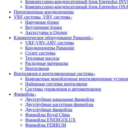
Компрессорно-конденсаторный блок Energolux IN
Компрессорно-конденсаторный блок Energolux ON
Прецизионные кондиционеры
VRF системы, VRV системы
Наружные блоки
Внутренние блоки
Аксессуары и Опции
Климатическое оборудование Panasonic
VRF-VRV-ARV системы
Кондиционеры Panasonic
Сплит системы
Тепловые насосы
Расходные материалы
Вентиляция
Вентиляция и вентиляционные системы
Компактные моноблочные вентиляционные устано
Наборные системы вентиляции
Системы управления и автоматизации
Фанкойлы
Двухтрубные канальные фанкойлы
Двухтрубные кассетные фанкойлы
Двухтрубные фанкойлы
Фанкойлы Royal Clima
Фанкойлы ENERGOLUX
Фанкойлы FERRUM