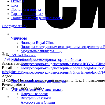
Отзывы
Блог
Доставка и оплата
Гарантии и возврат
Политика конфиденциальности
Оборудование
Чиллеры
Чиллеры Royal Clima
Чиллеры с воздушным охлаждением конденсато
Модульные чиллеры
+7-916-004-58-58
+7 916 004 58 58
Отдел продаж
Компрессорно-конденсаторные блоки
Заказать звонок
Компрессорно-конденсаторные блоки ROYAL Clim
E-mail
Компрессорно-конденсаторный блок Energolux IN
info@iktsi.ru
Компрессорно-конденсаторный блок Energolux ON
Адрес
117556, г. Москва, Нахимовский проспект, д. 1, к. 1, помещение
Прецизионные кондиционеры
Режим работы
Пн. – Пт.: с 9:00 до 18:00
VRF системы, VRV системы
Наружные блоки
Внутренние блоки
Аксессуары и Опции