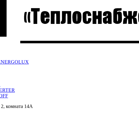
ра ENERGOLUX
a
VERTER
/OFF
 2, комната 14А