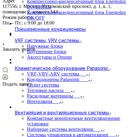
Адрес
Компрессорно-конденсаторный блок Energolux
117556, г. Москва, Нахимовский проспект, д. 1, к. 1,
INVERTER
помещение 2, комната 14А
Компрессорно-конденсаторный блок Energolux
Режим работы
ON/OFF
Пн. – Пт.: с 9:00 до 18:00
Прецизионные кондиционеры
VRF системы, VRV системы
Наружные блоки
Заказать звонок
Внутренние блоки
Аксессуары и Опции
Климатическое оборудование Panasonic
VRF-VRV-ARV системы
Кондиционеры Panasonic
Подать заявку
Сплит системы
Тепловые насосы
Расходные материалы
Вентиляция
Вентиляция и вентиляционные системы
Компактные моноблочные вентиляционные
установки
Наборные системы вентиляции
Системы управления и автоматизации