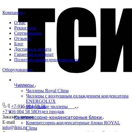
Компания
О нас
Реквизиты
Сертификаты
Отзывы
Блог
Доставка и оплата
Гарантии и возврат
Политика конфиденциальности
Оборудование
Чиллеры
Чиллеры Royal Clima
Чиллеры с воздушным охлаждением конденсатора
ENERGOLUX
+7-916-004-58-58
Модульные чиллеры
+7 916 004 58 58
Отдел продаж
Заказать звонок
Компрессорно-конденсаторные блоки
E-mail
Компрессорно-конденсаторные блоки ROYAL
info@iktsi.ru
Clima