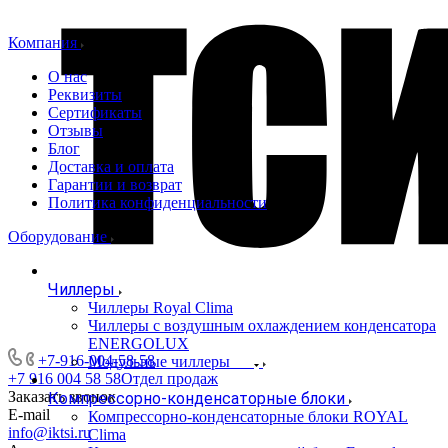
Компания
О нас
Реквизиты
Сертификаты
Отзывы
Блог
Доставка и оплата
Гарантии и возврат
Политика конфиденциальности
Оборудование
Чиллеры
Чиллеры Royal Clima
Чиллеры с воздушным охлаждением конденсатора
ENERGOLUX
+7-916-004-58-58
Модульные чиллеры
+7 916 004 58 58
Отдел продаж
Заказать звонок
Компрессорно-конденсаторные блоки
E-mail
Компрессорно-конденсаторные блоки ROYAL
info@iktsi.ru
Clima