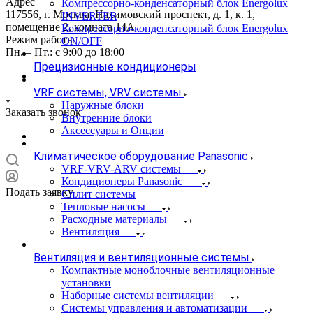
Адрес
Компрессорно-конденсаторный блок Energolux
117556, г. Москва, Нахимовский проспект, д. 1, к. 1,
INVERTER
помещение 2, комната 14А
Компрессорно-конденсаторный блок Energolux
Режим работы
ON/OFF
Пн. – Пт.: с 9:00 до 18:00
Прецизионные кондиционеры
VRF системы, VRV системы
Наружные блоки
Заказать звонок
Внутренние блоки
Аксессуары и Опции
Климатическое оборудование Panasonic
VRF-VRV-ARV системы
Кондиционеры Panasonic
Подать заявку
Сплит системы
Тепловые насосы
Расходные материалы
Вентиляция
Вентиляция и вентиляционные системы
Компактные моноблочные вентиляционные
установки
Наборные системы вентиляции
Системы управления и автоматизации