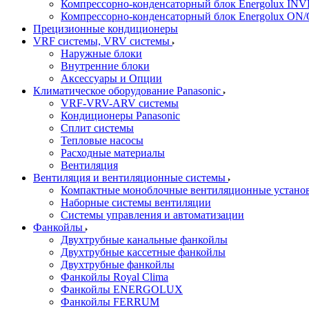
Компрессорно-конденсаторный блок Energolux IN
Компрессорно-конденсаторный блок Energolux ON
Прецизионные кондиционеры
VRF системы, VRV системы
Наружные блоки
Внутренние блоки
Аксессуары и Опции
Климатическое оборудование Panasonic
VRF-VRV-ARV системы
Кондиционеры Panasonic
Сплит системы
Тепловые насосы
Расходные материалы
Вентиляция
Вентиляция и вентиляционные системы
Компактные моноблочные вентиляционные устано
Наборные системы вентиляции
Системы управления и автоматизации
Фанкойлы
Двухтрубные канальные фанкойлы
Двухтрубные кассетные фанкойлы
Двухтрубные фанкойлы
Фанкойлы Royal Clima
Фанкойлы ENERGOLUX
Фанкойлы FERRUM