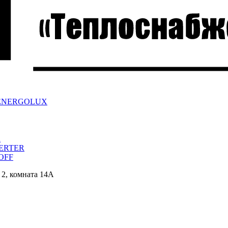
ра ENERGOLUX
a
VERTER
/OFF
 2, комната 14А