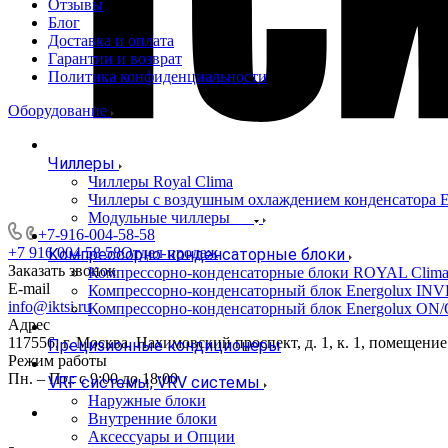
Отзывы
Блог
Доставка и оплата
Гарантии и возврат
Политика конфиденциальности
Оборудование
Чиллеры
Чиллеры Royal Clima
Чиллеры с воздушным охлаждением конденсато
Модульные чиллеры
+7-916-004-58-58
+7 916 004 58 58
Отдел продаж
Компрессорно-конденсаторные блоки
Заказать звонок
Компрессорно-конденсаторные блоки ROYAL Clim
E-mail
Компрессорно-конденсаторный блок Energolux IN
info@iktsi.ru
Компрессорно-конденсаторный блок Energolux ON
Адрес
117556, г. Москва, Нахимовский проспект, д. 1, к. 1, помещение
Прецизионные кондиционеры
Режим работы
Пн. – Пт.: с 9:00 до 18:00
VRF системы, VRV системы
Наружные блоки
Внутренние блоки
Аксессуары и Опции