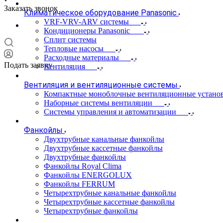
Заказать звонок
Климатическое оборудование Panasonic
VRF-VRV-ARV системы
Кондиционеры Panasonic
Сплит системы
Тепловые насосы
Расходные материалы
Подать заявку
Вентиляция
Вентиляция и вентиляционные системы
Компактные моноблочные вентиляционные устано
Наборные системы вентиляции
Системы управления и автоматизации
Фанкойлы
Двухтрубные канальные фанкойлы
Двухтрубные кассетные фанкойлы
Двухтрубные фанкойлы
Фанкойлы Royal Clima
Фанкойлы ENERGOLUX
Фанкойлы FERRUM
Четырехтрубные канальные фанкойлы
Четырехтрубные кассетные фанкойлы
Четырехтрубные фанкойлы