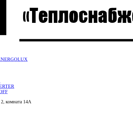
ра ENERGOLUX
a
VERTER
/OFF
 2, комната 14А