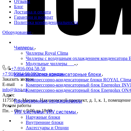
Отзывы
Блог
Доставка и оплата
Гарантии и возврат
Политика конфиденциальности
Оборудование
Чиллеры
Чиллеры Royal Clima
Чиллеры с воздушным охлаждением конденсато
Модульные чиллеры
+7-916-004-58-58
+7 916 004 58 58
Отдел продаж
Компрессорно-конденсаторные блоки
Заказать звонок
Компрессорно-конденсаторные блоки ROYAL Clim
E-mail
Компрессорно-конденсаторный блок Energolux IN
info@iktsi.ru
Компрессорно-конденсаторный блок Energolux ON
Адрес
117556, г. Москва, Нахимовский проспект, д. 1, к. 1, помещение
Прецизионные кондиционеры
Режим работы
Пн. – Пт.: с 9:00 до 18:00
VRF системы, VRV системы
Наружные блоки
Внутренние блоки
Аксессуары и Опции