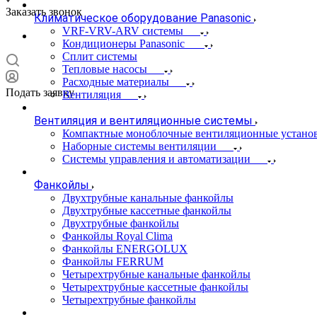
Заказать звонок
Климатическое оборудование Panasonic
VRF-VRV-ARV системы
Кондиционеры Panasonic
Сплит системы
Тепловые насосы
Расходные материалы
Подать заявку
Вентиляция
Вентиляция и вентиляционные системы
Компактные моноблочные вентиляционные устано
Наборные системы вентиляции
Системы управления и автоматизации
Фанкойлы
Двухтрубные канальные фанкойлы
Двухтрубные кассетные фанкойлы
Двухтрубные фанкойлы
Фанкойлы Royal Clima
Фанкойлы ENERGOLUX
Фанкойлы FERRUM
Четырехтрубные канальные фанкойлы
Четырехтрубные кассетные фанкойлы
Четырехтрубные фанкойлы