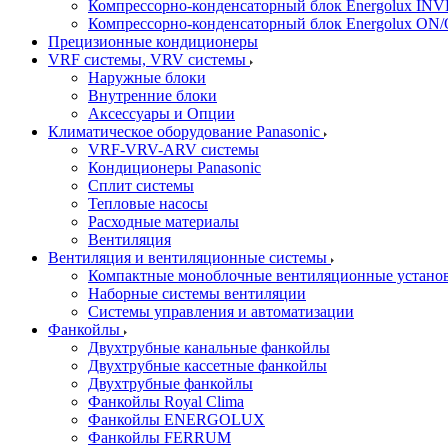
Компрессорно-конденсаторный блок Energolux IN
Компрессорно-конденсаторный блок Energolux ON
Прецизионные кондиционеры
VRF системы, VRV системы
Наружные блоки
Внутренние блоки
Аксессуары и Опции
Климатическое оборудование Panasonic
VRF-VRV-ARV системы
Кондиционеры Panasonic
Сплит системы
Тепловые насосы
Расходные материалы
Вентиляция
Вентиляция и вентиляционные системы
Компактные моноблочные вентиляционные устано
Наборные системы вентиляции
Системы управления и автоматизации
Фанкойлы
Двухтрубные канальные фанкойлы
Двухтрубные кассетные фанкойлы
Двухтрубные фанкойлы
Фанкойлы Royal Clima
Фанкойлы ENERGOLUX
Фанкойлы FERRUM