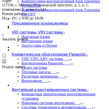
Адрес
Компрессорно-конденсаторный блок Energolux
117556, г. Москва, Нахимовский проспект, д. 1, к. 1,
INVERTER
помещение 2, комната 14А
Компрессорно-конденсаторный блок Energolux
Режим работы
ON/OFF
Пн. – Пт.: с 9:00 до 18:00
Прецизионные кондиционеры
VRF системы, VRV системы
Наружные блоки
Заказать звонок
Внутренние блоки
Аксессуары и Опции
Климатическое оборудование Panasonic
VRF-VRV-ARV системы
Кондиционеры Panasonic
Подать заявку
Сплит системы
Тепловые насосы
Расходные материалы
Вентиляция
Вентиляция и вентиляционные системы
Компактные моноблочные вентиляционные
установки
Наборные системы вентиляции
Системы управления и автоматизации