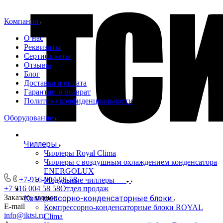
Компания
О нас
Реквизиты
Сертификаты
Отзывы
Блог
Доставка и оплата
Гарантии и возврат
Политика конфиденциальности
Оборудование
Чиллеры
Чиллеры Royal Clima
Чиллеры с воздушным охлаждением конденсатора
ENERGOLUX
+7-916-004-58-58
Модульные чиллеры
+7 916 004 58 58
Отдел продаж
Заказать звонок
Компрессорно-конденсаторные блоки
E-mail
Компрессорно-конденсаторные блоки ROYAL
info@iktsi.ru
Clima