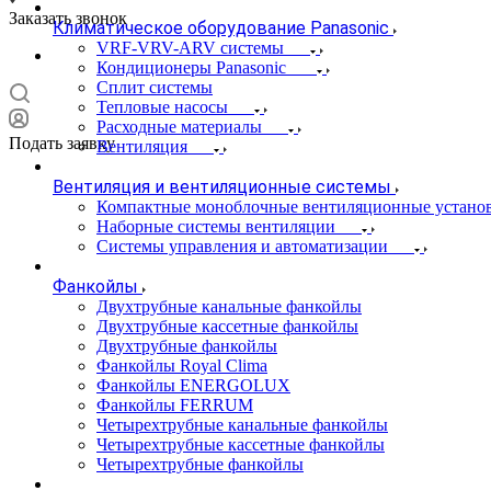
Заказать звонок
Климатическое оборудование Panasonic
VRF-VRV-ARV системы
Кондиционеры Panasonic
Сплит системы
Тепловые насосы
Расходные материалы
Подать заявку
Вентиляция
Вентиляция и вентиляционные системы
Компактные моноблочные вентиляционные устано
Наборные системы вентиляции
Системы управления и автоматизации
Фанкойлы
Двухтрубные канальные фанкойлы
Двухтрубные кассетные фанкойлы
Двухтрубные фанкойлы
Фанкойлы Royal Clima
Фанкойлы ENERGOLUX
Фанкойлы FERRUM
Четырехтрубные канальные фанкойлы
Четырехтрубные кассетные фанкойлы
Четырехтрубные фанкойлы