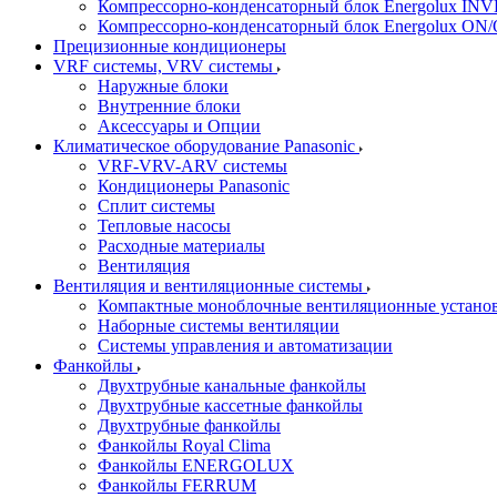
Компрессорно-конденсаторный блок Energolux IN
Компрессорно-конденсаторный блок Energolux ON
Прецизионные кондиционеры
VRF системы, VRV системы
Наружные блоки
Внутренние блоки
Аксессуары и Опции
Климатическое оборудование Panasonic
VRF-VRV-ARV системы
Кондиционеры Panasonic
Сплит системы
Тепловые насосы
Расходные материалы
Вентиляция
Вентиляция и вентиляционные системы
Компактные моноблочные вентиляционные устано
Наборные системы вентиляции
Системы управления и автоматизации
Фанкойлы
Двухтрубные канальные фанкойлы
Двухтрубные кассетные фанкойлы
Двухтрубные фанкойлы
Фанкойлы Royal Clima
Фанкойлы ENERGOLUX
Фанкойлы FERRUM