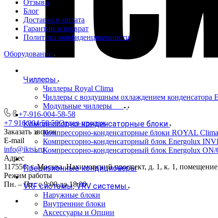
Отзывы
Блог
Доставка и оплата
Гарантии и возврат
Политика конфиденциальности
Оборудование
Чиллеры
Чиллеры Royal Clima
Чиллеры с воздушным охлаждением конденсато
Модульные чиллеры
+7-916-004-58-58
+7 916 004 58 58
Отдел продаж
Компрессорно-конденсаторные блоки
Заказать звонок
Компрессорно-конденсаторные блоки ROYAL Clim
E-mail
Компрессорно-конденсаторный блок Energolux IN
info@iktsi.ru
Компрессорно-конденсаторный блок Energolux ON
Адрес
117556, г. Москва, Нахимовский проспект, д. 1, к. 1, помещение
Прецизионные кондиционеры
Режим работы
Пн. – Пт.: с 9:00 до 18:00
VRF системы, VRV системы
Наружные блоки
Внутренние блоки
Аксессуары и Опции