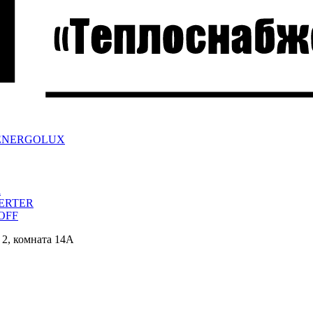
ра ENERGOLUX
a
VERTER
/OFF
 2, комната 14А